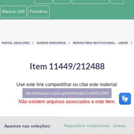
Ministério de Minas e Energia
Material UAB
Periódicos
Ministério da Ciência, Tecnologia, Inovações e Comunicações
Ministério do Meio Ambiente
PORTAL EDUCAPES
NOSSOS PARCEIROS
REPOSITÓRIO INSTITUCIONAL - UNESP
Ministério do Turismo
Ministério do Desenvolvimento Regional
Item 11449/212488
Controladoria-Geral da União
Use este link compartilhar ou citar este material:
Ministério da Mulher, da Família e dos Direitos Humanos
http://educapes.capes.gov.br/handle/11449/212488
Secretaria-Geral
Não existem arquivos associados a este item.
Secretaria de Governo
Repositório Institucional - Unesp
Aparece nas coleções:
Gabinete de Segurança Institucional