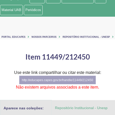
Ministério de Minas e Energia
Material UAB
Periódicos
Ministério da Ciência, Tecnologia, Inovações e Comunicações
Ministério do Meio Ambiente
PORTAL EDUCAPES
NOSSOS PARCEIROS
REPOSITÓRIO INSTITUCIONAL - UNESP
Ministério do Turismo
Ministério do Desenvolvimento Regional
Item 11449/212450
Controladoria-Geral da União
Use este link compartilhar ou citar este material:
Ministério da Mulher, da Família e dos Direitos Humanos
http://educapes.capes.gov.br/handle/11449/212450
Secretaria-Geral
Não existem arquivos associados a este item.
Secretaria de Governo
Repositório Institucional - Unesp
Aparece nas coleções:
Gabinete de Segurança Institucional