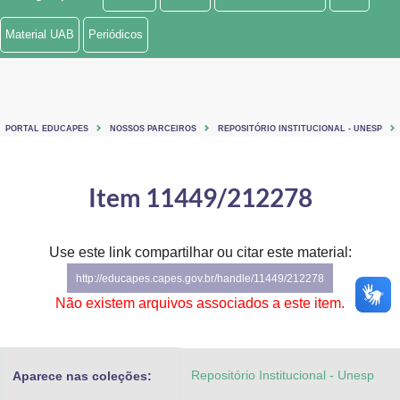
Ministério de Minas e Energia
Material UAB
Periódicos
Ministério da Ciência, Tecnologia, Inovações e Comunicações
Ministério do Meio Ambiente
PORTAL EDUCAPES
NOSSOS PARCEIROS
REPOSITÓRIO INSTITUCIONAL - UNESP
Ministério do Turismo
Ministério do Desenvolvimento Regional
Item 11449/212278
Controladoria-Geral da União
Use este link compartilhar ou citar este material:
Ministério da Mulher, da Família e dos Direitos Humanos
http://educapes.capes.gov.br/handle/11449/212278
Secretaria-Geral
Não existem arquivos associados a este item.
Secretaria de Governo
Repositório Institucional - Unesp
Aparece nas coleções:
Gabinete de Segurança Institucional