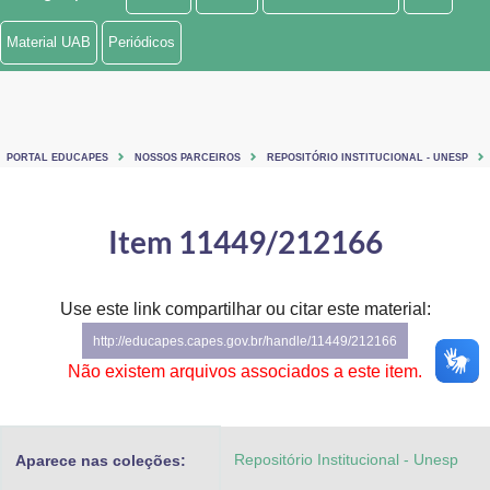
Ministério de Minas e Energia
Material UAB
Periódicos
Ministério da Ciência, Tecnologia, Inovações e Comunicações
Ministério do Meio Ambiente
PORTAL EDUCAPES
NOSSOS PARCEIROS
REPOSITÓRIO INSTITUCIONAL - UNESP
Ministério do Turismo
Ministério do Desenvolvimento Regional
Item 11449/212166
Controladoria-Geral da União
Use este link compartilhar ou citar este material:
Ministério da Mulher, da Família e dos Direitos Humanos
http://educapes.capes.gov.br/handle/11449/212166
Secretaria-Geral
Não existem arquivos associados a este item.
Secretaria de Governo
Repositório Institucional - Unesp
Aparece nas coleções:
Gabinete de Segurança Institucional