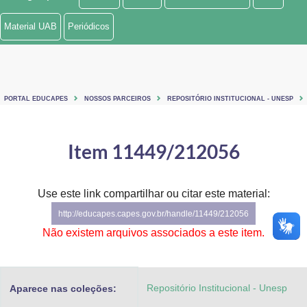
Ministério de Minas e Energia
Material UAB
Periódicos
Ministério da Ciência, Tecnologia, Inovações e Comunicações
Ministério do Meio Ambiente
PORTAL EDUCAPES
NOSSOS PARCEIROS
REPOSITÓRIO INSTITUCIONAL - UNESP
Ministério do Turismo
Ministério do Desenvolvimento Regional
Item 11449/212056
Controladoria-Geral da União
Use este link compartilhar ou citar este material:
Ministério da Mulher, da Família e dos Direitos Humanos
http://educapes.capes.gov.br/handle/11449/212056
Secretaria-Geral
Não existem arquivos associados a este item.
Secretaria de Governo
Repositório Institucional - Unesp
Aparece nas coleções:
Gabinete de Segurança Institucional