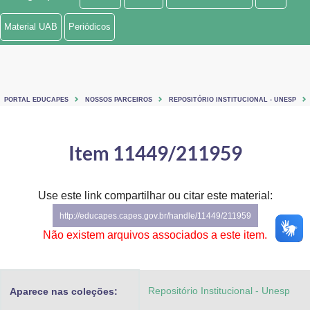
Ministério de Minas e Energia
Material UAB
Periódicos
Ministério da Ciência, Tecnologia, Inovações e Comunicações
Ministério do Meio Ambiente
PORTAL EDUCAPES
NOSSOS PARCEIROS
REPOSITÓRIO INSTITUCIONAL - UNESP
Ministério do Turismo
Ministério do Desenvolvimento Regional
Item 11449/211959
Controladoria-Geral da União
Use este link compartilhar ou citar este material:
Ministério da Mulher, da Família e dos Direitos Humanos
http://educapes.capes.gov.br/handle/11449/211959
Secretaria-Geral
Não existem arquivos associados a este item.
Secretaria de Governo
Repositório Institucional - Unesp
Aparece nas coleções:
Gabinete de Segurança Institucional