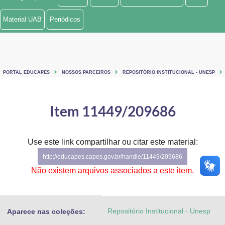
Ministério de Minas e Energia
Material UAB
Periódicos
Ministério da Ciência, Tecnologia, Inovações e Comunicações
Ministério do Meio Ambiente
PORTAL EDUCAPES
NOSSOS PARCEIROS
REPOSITÓRIO INSTITUCIONAL - UNESP
Ministério do Turismo
Ministério do Desenvolvimento Regional
Item 11449/209686
Controladoria-Geral da União
Use este link compartilhar ou citar este material:
Ministério da Mulher, da Família e dos Direitos Humanos
http://educapes.capes.gov.br/handle/11449/209686
Secretaria-Geral
Não existem arquivos associados a este item.
Secretaria de Governo
Repositório Institucional - Unesp
Aparece nas coleções:
Gabinete de Segurança Institucional