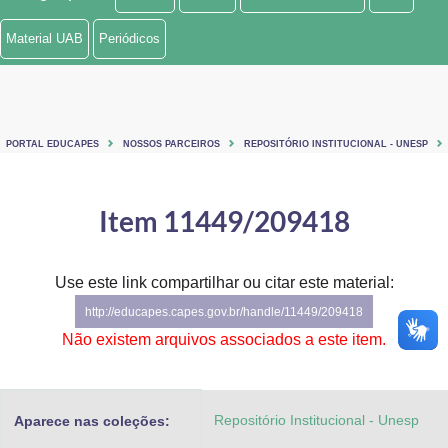
Ministério de Minas e Energia
Material UAB
Periódicos
Ministério da Ciência, Tecnologia, Inovações e Comunicações
Ministério do Meio Ambiente
PORTAL EDUCAPES
NOSSOS PARCEIROS
REPOSITÓRIO INSTITUCIONAL - UNESP
Ministério do Turismo
Ministério do Desenvolvimento Regional
Item 11449/209418
Controladoria-Geral da União
Use este link compartilhar ou citar este material:
Ministério da Mulher, da Família e dos Direitos Humanos
http://educapes.capes.gov.br/handle/11449/209418
Secretaria-Geral
Não existem arquivos associados a este item.
Secretaria de Governo
Repositório Institucional - Unesp
Aparece nas coleções:
Gabinete de Segurança Institucional