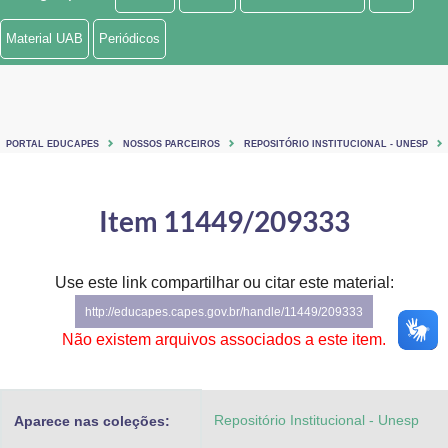
Ministério de Minas e Energia
Material UAB
Periódicos
Ministério da Ciência, Tecnologia, Inovações e Comunicações
Ministério do Meio Ambiente
PORTAL EDUCAPES
NOSSOS PARCEIROS
REPOSITÓRIO INSTITUCIONAL - UNESP
Ministério do Turismo
Ministério do Desenvolvimento Regional
Item 11449/209333
Controladoria-Geral da União
Use este link compartilhar ou citar este material:
Ministério da Mulher, da Família e dos Direitos Humanos
http://educapes.capes.gov.br/handle/11449/209333
Secretaria-Geral
Não existem arquivos associados a este item.
Secretaria de Governo
Repositório Institucional - Unesp
Aparece nas coleções:
Gabinete de Segurança Institucional