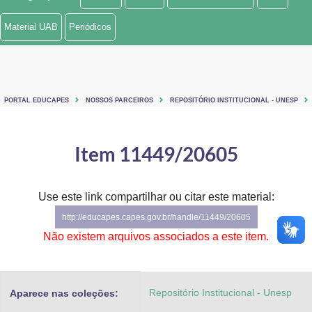
Ministério de Minas e Energia
Material UAB
Periódicos
Ministério da Ciência, Tecnologia, Inovações e Comunicações
Ministério do Meio Ambiente
PORTAL EDUCAPES
NOSSOS PARCEIROS
REPOSITÓRIO INSTITUCIONAL - UNESP
Ministério do Turismo
Ministério do Desenvolvimento Regional
Item 11449/20605
Controladoria-Geral da União
Use este link compartilhar ou citar este material:
Ministério da Mulher, da Família e dos Direitos Humanos
http://educapes.capes.gov.br/handle/11449/20605
Secretaria-Geral
Não existem arquivos associados a este item.
Secretaria de Governo
Repositório Institucional - Unesp
Aparece nas coleções:
Gabinete de Segurança Institucional