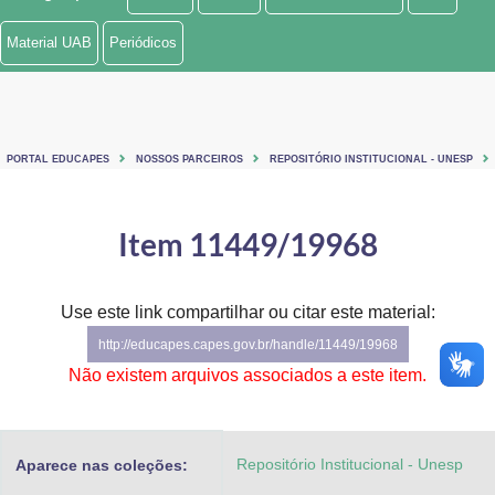
Ministério de Minas e Energia
Material UAB
Periódicos
Ministério da Ciência, Tecnologia, Inovações e Comunicações
Ministério do Meio Ambiente
PORTAL EDUCAPES
NOSSOS PARCEIROS
REPOSITÓRIO INSTITUCIONAL - UNESP
Ministério do Turismo
Ministério do Desenvolvimento Regional
Item 11449/19968
Controladoria-Geral da União
Use este link compartilhar ou citar este material:
Ministério da Mulher, da Família e dos Direitos Humanos
http://educapes.capes.gov.br/handle/11449/19968
Secretaria-Geral
Não existem arquivos associados a este item.
Secretaria de Governo
Repositório Institucional - Unesp
Aparece nas coleções:
Gabinete de Segurança Institucional