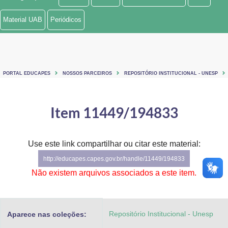
Ministério de Minas e Energia
Material UAB
Periódicos
Ministério da Ciência, Tecnologia, Inovações e Comunicações
Ministério do Meio Ambiente
PORTAL EDUCAPES
NOSSOS PARCEIROS
REPOSITÓRIO INSTITUCIONAL - UNESP
Ministério do Turismo
Ministério do Desenvolvimento Regional
Item 11449/194833
Controladoria-Geral da União
Use este link compartilhar ou citar este material:
Ministério da Mulher, da Família e dos Direitos Humanos
http://educapes.capes.gov.br/handle/11449/194833
Secretaria-Geral
Não existem arquivos associados a este item.
Secretaria de Governo
Repositório Institucional - Unesp
Aparece nas coleções:
Gabinete de Segurança Institucional