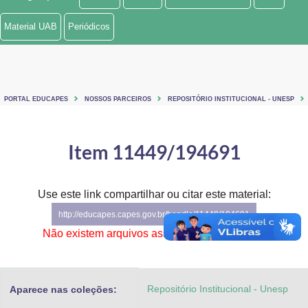
Ministério de Minas e Energia
Material UAB
Periódicos
Ministério da Ciência, Tecnologia, Inovações e Comunicações
Ministério do Meio Ambiente
PORTAL EDUCAPES
NOSSOS PARCEIROS
REPOSITÓRIO INSTITUCIONAL - UNESP
Ministério do Turismo
Ministério do Desenvolvimento Regional
Item 11449/194691
Controladoria-Geral da União
Use este link compartilhar ou citar este material:
Ministério da Mulher, da Família e dos Direitos Humanos
http://educapes.capes.gov.br/handle/11449/194691
Secretaria-Geral
Não existem arquivos associados a este item.
Secretaria de Governo
Repositório Institucional - Unesp
Aparece nas coleções:
Gabinete de Segurança Institucional