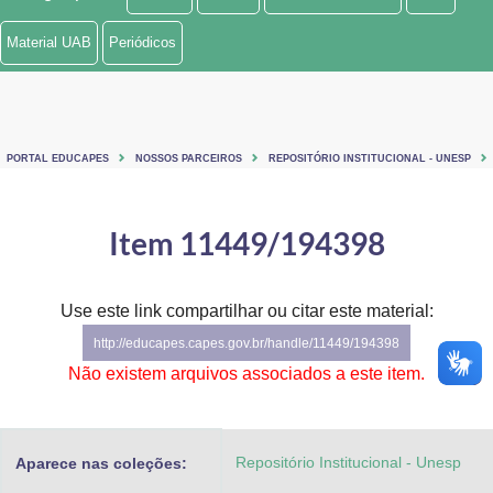
Ministério de Minas e Energia
Material UAB
Periódicos
Ministério da Ciência, Tecnologia, Inovações e Comunicações
Ministério do Meio Ambiente
PORTAL EDUCAPES
NOSSOS PARCEIROS
REPOSITÓRIO INSTITUCIONAL - UNESP
Ministério do Turismo
Ministério do Desenvolvimento Regional
Item 11449/194398
Controladoria-Geral da União
Use este link compartilhar ou citar este material:
Ministério da Mulher, da Família e dos Direitos Humanos
http://educapes.capes.gov.br/handle/11449/194398
Secretaria-Geral
Não existem arquivos associados a este item.
Secretaria de Governo
Repositório Institucional - Unesp
Aparece nas coleções:
Gabinete de Segurança Institucional