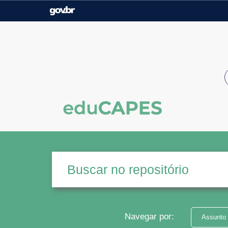
Casa Civil
Ministério da Justiça e
Segurança Pública
Ministério da Agricultura,
Ministério da Educação
Pecuária e Abastecimento
Ministério do Meio Ambiente
Ministério do Turismo
Secretaria de Governo
Gabinete de Segurança
Institucional
Navegar por:
Assunto