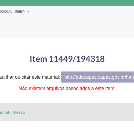
UCIONAL - UNESP
Item 11449/194318
tilhar ou citar este material:
http://educapes.capes.gov.br/h
Não existem arquivos associados a este item.
cional - Unesp