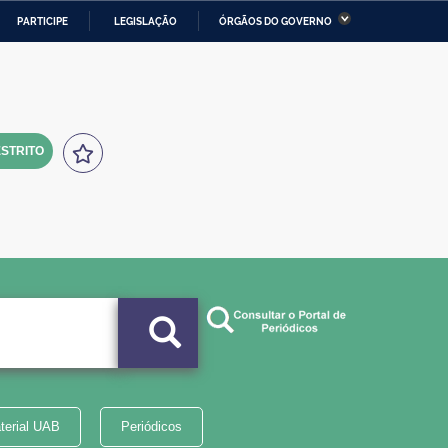
PARTICIPE
LEGISLAÇÃO
ÓRGÃOS DO GOVERNO
stério da Economia
Ministério da Infraestrutura
stério de Minas e Energia
Ministério da Ciência,
Tecnologia, Inovações e
Comunicações
STRITO
tério da Mulher, da Família
Secretaria-Geral
s Direitos Humanos
lto
terial UAB
Periódicos