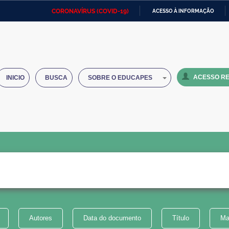
CORONAVÍRUS (COVID-19)
ACESSO À INFORMAÇÃO
Ministério da Defesa
Ministério das Relações
Mini
IR
Exteriores
PARA
O
Ministério da Cidadania
Ministério da Saúde
Mini
CONTEÚDO
ACESSO RE
INICIO
BUSCA
SOBRE O EDUCAPES
Ministério do Desenvolvimento
Controladoria-Geral da União
Minis
Regional
e do
Advocacia-Geral da União
Banco Central do Brasil
Plana
Autores
Data do documento
Título
Ma