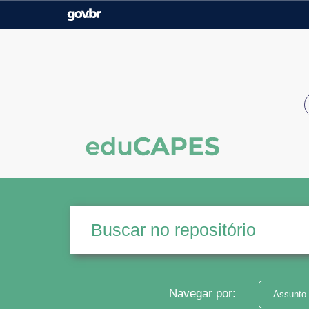
Casa Civil
Ministério da Justiça e
Segurança Pública
Ministério da Agricultura,
Ministério da Educação
Pecuária e Abastecimento
Ministério do Meio Ambiente
Ministério do Turismo
Secretaria de Governo
Gabinete de Segurança
Institucional
Navegar por:
Assunto