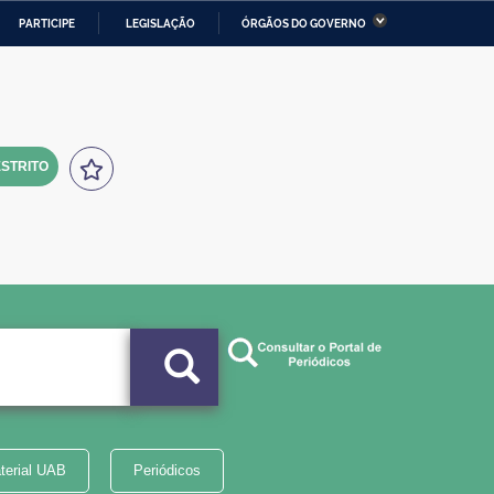
PARTICIPE
LEGISLAÇÃO
ÓRGÃOS DO GOVERNO
stério da Economia
Ministério da Infraestrutura
stério de Minas e Energia
Ministério da Ciência,
Tecnologia, Inovações e
Comunicações
STRITO
tério da Mulher, da Família
Secretaria-Geral
s Direitos Humanos
lto
terial UAB
Periódicos