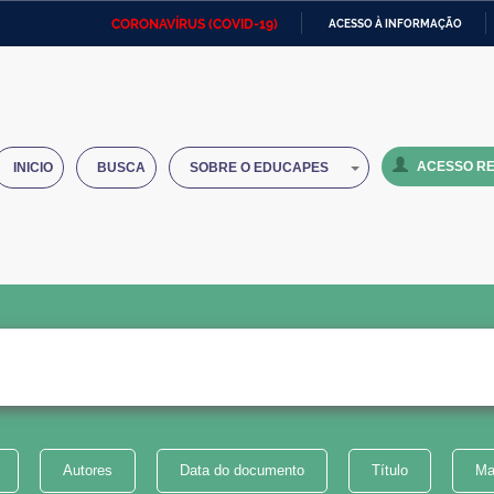
CORONAVÍRUS (COVID-19)
ACESSO À INFORMAÇÃO
Ministério da Defesa
Ministério das Relações
Mini
IR
Exteriores
PARA
O
Ministério da Cidadania
Ministério da Saúde
Mini
CONTEÚDO
ACESSO RE
INICIO
BUSCA
SOBRE O EDUCAPES
Ministério do Desenvolvimento
Controladoria-Geral da União
Minis
Regional
e do
Advocacia-Geral da União
Banco Central do Brasil
Plana
Autores
Data do documento
Título
Ma