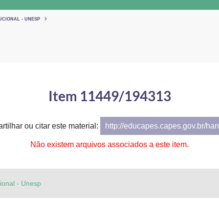
UCIONAL - UNESP
Item 11449/194313
tilhar ou citar este material:
http://educapes.capes.gov.br/h
Não existem arquivos associados a este item.
cional - Unesp