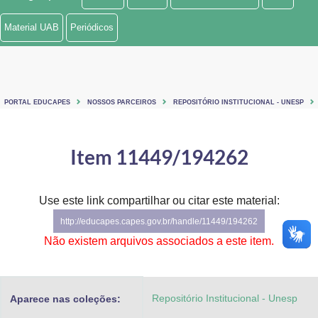
Ministério de Minas e Energia
Material UAB
Periódicos
Ministério da Ciência, Tecnologia, Inovações e Comunicações
Ministério do Meio Ambiente
PORTAL EDUCAPES
NOSSOS PARCEIROS
REPOSITÓRIO INSTITUCIONAL - UNESP
Ministério do Turismo
Ministério do Desenvolvimento Regional
Item 11449/194262
Controladoria-Geral da União
Use este link compartilhar ou citar este material:
Ministério da Mulher, da Família e dos Direitos Humanos
http://educapes.capes.gov.br/handle/11449/194262
Secretaria-Geral
Não existem arquivos associados a este item.
Secretaria de Governo
Repositório Institucional - Unesp
Aparece nas coleções:
Gabinete de Segurança Institucional