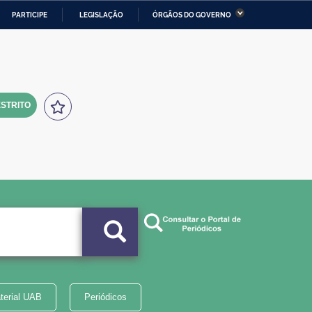
PARTICIPE
LEGISLAÇÃO
ÓRGÃOS DO GOVERNO
stério da Economia
Ministério da Infraestrutura
stério de Minas e Energia
Ministério da Ciência,
Tecnologia, Inovações e
Comunicações
STRITO
tério da Mulher, da Família
Secretaria-Geral
s Direitos Humanos
lto
terial UAB
Periódicos