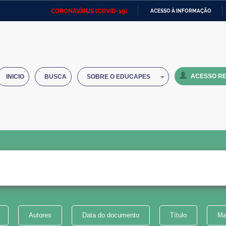
CORONAVÍRUS (COVID-19)
ACESSO À INFORMAÇÃO
Ministério da Defesa
Ministério das Relações
Mini
IR
Exteriores
PARA
O
Ministério da Cidadania
Ministério da Saúde
Mini
CONTEÚDO
ACESSO RE
INICIO
BUSCA
SOBRE O EDUCAPES
Ministério do Desenvolvimento
Controladoria-Geral da União
Minis
Regional
e do
Advocacia-Geral da União
Banco Central do Brasil
Plana
Autores
Data do documento
Título
Ma