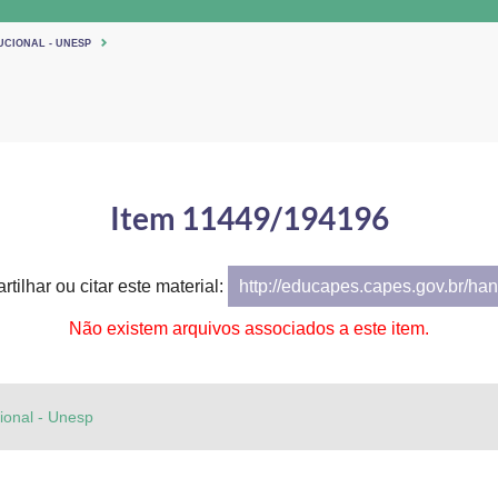
UCIONAL - UNESP
Item 11449/194196
tilhar ou citar este material:
http://educapes.capes.gov.br/h
Não existem arquivos associados a este item.
cional - Unesp