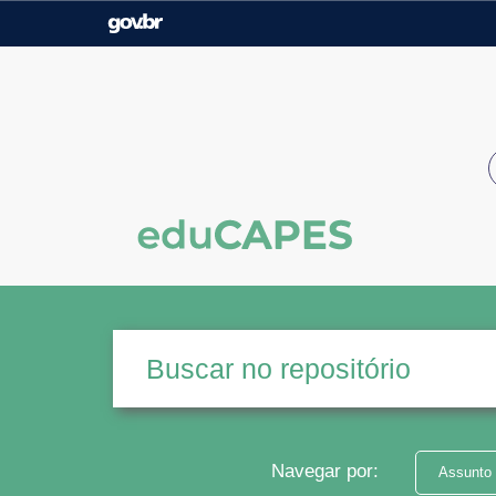
Casa Civil
Ministério da Justiça e
Segurança Pública
Ministério da Agricultura,
Ministério da Educação
Pecuária e Abastecimento
Ministério do Meio Ambiente
Ministério do Turismo
Secretaria de Governo
Gabinete de Segurança
Institucional
Navegar por:
Assunto