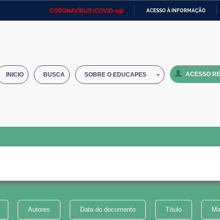
CORONAVÍRUS (COVID-19)
ACESSO À INFORMAÇÃO
Ministério da Defesa
Ministério das Relações
Mini
IR
Exteriores
PARA
O
Ministério da Cidadania
Ministério da Saúde
Mini
CONTEÚDO
ACESSO RE
INICIO
BUSCA
SOBRE O EDUCAPES
Ministério do Desenvolvimento
Controladoria-Geral da União
Minis
Regional
e do
Advocacia-Geral da União
Banco Central do Brasil
Plana
Autores
Data do documento
Título
Ma