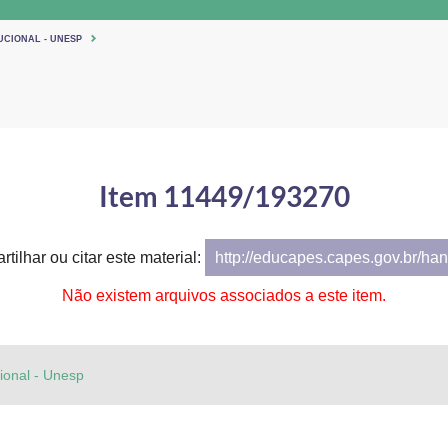
UCIONAL - UNESP
Item 11449/193270
tilhar ou citar este material:
http://educapes.capes.gov.br/h
Não existem arquivos associados a este item.
cional - Unesp