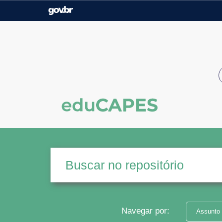
Casa Civil
Ministério da Justiça e
Segurança Pública
Ministério da Agricultura,
Ministério da Educação
Pecuária e Abastecimento
Ministério do Meio Ambiente
Ministério do Turismo
Secretaria de Governo
Gabinete de Segurança
Institucional
Navegar por:
Assunto