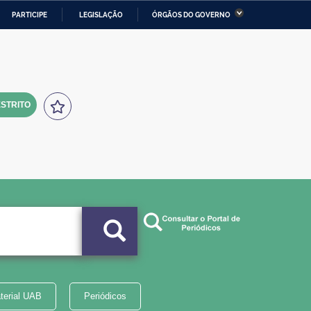
PARTICIPE
LEGISLAÇÃO
ÓRGÃOS DO GOVERNO
stério da Economia
Ministério da Infraestrutura
stério de Minas e Energia
Ministério da Ciência,
Tecnologia, Inovações e
Comunicações
STRITO
tério da Mulher, da Família
Secretaria-Geral
s Direitos Humanos
lto
terial UAB
Periódicos