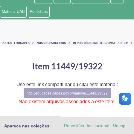
Ministério de Minas e Energia
Material UAB
Periódicos
Ministério da Ciência, Tecnologia, Inovações e Comunicações
Ministério do Meio Ambiente
PORTAL EDUCAPES
NOSSOS PARCEIROS
REPOSITÓRIO INSTITUCIONAL - UNESP
Ministério do Turismo
Ministério do Desenvolvimento Regional
Item 11449/19322
Controladoria-Geral da União
Use este link compartilhar ou citar este material:
Ministério da Mulher, da Família e dos Direitos Humanos
http://educapes.capes.gov.br/handle/11449/19322
Secretaria-Geral
Não existem arquivos associados a este item.
Secretaria de Governo
Repositório Institucional - Unesp
Aparece nas coleções:
Gabinete de Segurança Institucional