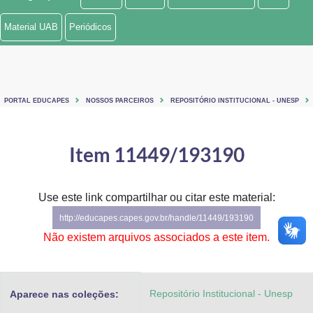
Ministério de Minas e Energia
Material UAB
Periódicos
Ministério da Ciência, Tecnologia, Inovações e Comunicações
Ministério do Meio Ambiente
PORTAL EDUCAPES
NOSSOS PARCEIROS
REPOSITÓRIO INSTITUCIONAL - UNESP
Ministério do Turismo
Ministério do Desenvolvimento Regional
Item 11449/193190
Controladoria-Geral da União
Use este link compartilhar ou citar este material:
Ministério da Mulher, da Família e dos Direitos Humanos
http://educapes.capes.gov.br/handle/11449/193190
Secretaria-Geral
Não existem arquivos associados a este item.
Secretaria de Governo
Repositório Institucional - Unesp
Aparece nas coleções:
Gabinete de Segurança Institucional