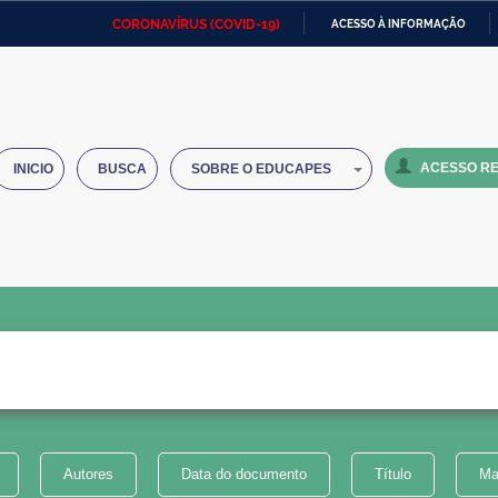
CORONAVÍRUS (COVID-19)
ACESSO À INFORMAÇÃO
Ministério da Defesa
Ministério das Relações
Mini
IR
Exteriores
PARA
O
Ministério da Cidadania
Ministério da Saúde
Mini
CONTEÚDO
ACESSO RE
INICIO
BUSCA
SOBRE O EDUCAPES
Ministério do Desenvolvimento
Controladoria-Geral da União
Minis
Regional
e do
Advocacia-Geral da União
Banco Central do Brasil
Plana
Autores
Data do documento
Título
Ma