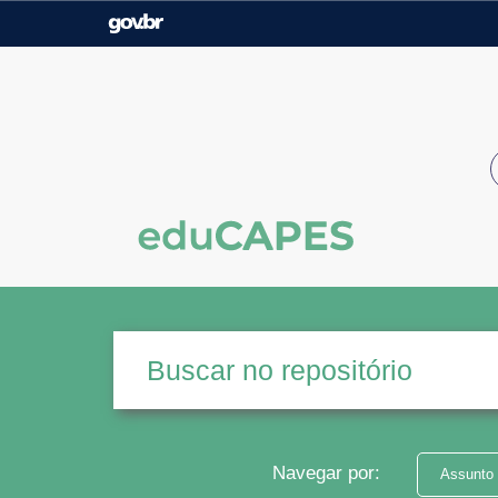
Casa Civil
Ministério da Justiça e
Segurança Pública
Ministério da Agricultura,
Ministério da Educação
Pecuária e Abastecimento
Ministério do Meio Ambiente
Ministério do Turismo
Secretaria de Governo
Gabinete de Segurança
Institucional
Navegar por:
Assunto