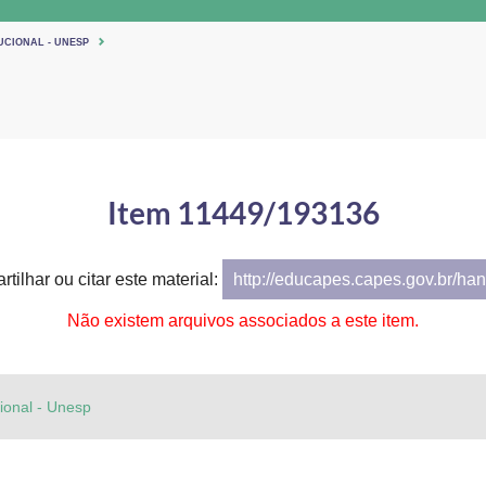
UCIONAL - UNESP
Item 11449/193136
tilhar ou citar este material:
http://educapes.capes.gov.br/h
Não existem arquivos associados a este item.
cional - Unesp