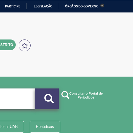
PARTICIPE
LEGISLAÇÃO
ÓRGÃOS DO GOVERNO
stério da Economia
Ministério da Infraestrutura
stério de Minas e Energia
Ministério da Ciência,
Tecnologia, Inovações e
Comunicações
STRITO
tério da Mulher, da Família
Secretaria-Geral
s Direitos Humanos
lto
terial UAB
Periódicos