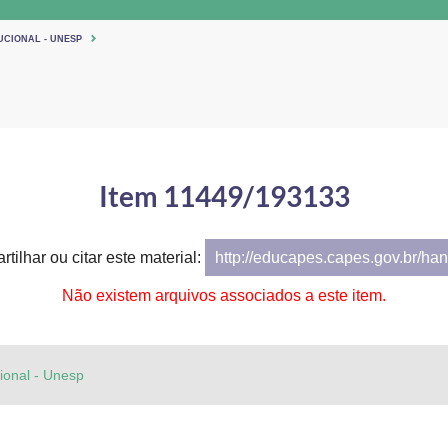
UCIONAL - UNESP
Item 11449/193133
tilhar ou citar este material:
http://educapes.capes.gov.br/h
Não existem arquivos associados a este item.
cional - Unesp