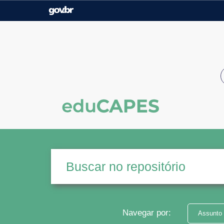
Casa Civil
Ministério da Justiça e
Segurança Pública
Ministério da Agricultura,
Ministério da Educação
Pecuária e Abastecimento
Ministério do Meio Ambiente
Ministério do Turismo
Secretaria de Governo
Gabinete de Segurança
Institucional
Navegar por:
Assunto