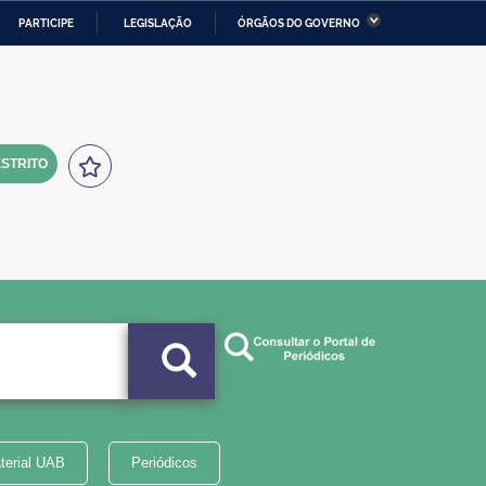
PARTICIPE
LEGISLAÇÃO
ÓRGÃOS DO GOVERNO
stério da Economia
Ministério da Infraestrutura
stério de Minas e Energia
Ministério da Ciência,
Tecnologia, Inovações e
Comunicações
STRITO
tério da Mulher, da Família
Secretaria-Geral
s Direitos Humanos
lto
terial UAB
Periódicos