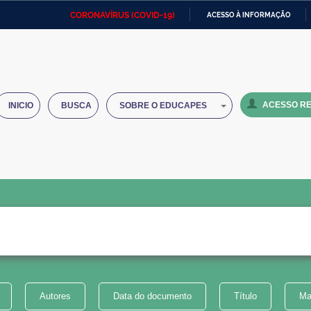
CORONAVÍRUS (COVID-19)
ACESSO À INFORMAÇÃO
Ministério da Defesa
Ministério das Relações
Mini
IR
Exteriores
PARA
O
Ministério da Cidadania
Ministério da Saúde
Mini
CONTEÚDO
ACESSO RE
INICIO
BUSCA
SOBRE O EDUCAPES
Ministério do Desenvolvimento
Controladoria-Geral da União
Minis
Regional
e do
Advocacia-Geral da União
Banco Central do Brasil
Plana
Autores
Data do documento
Título
Ma