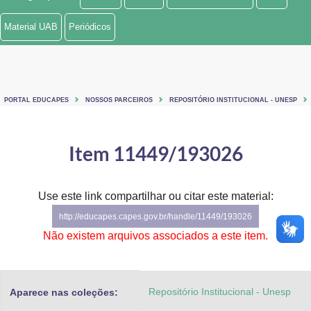
Ministério de Minas e Energia
Material UAB
Periódicos
Ministério da Ciência, Tecnologia, Inovações e Comunicações
Ministério do Meio Ambiente
PORTAL EDUCAPES
NOSSOS PARCEIROS
REPOSITÓRIO INSTITUCIONAL - UNESP
Ministério do Turismo
Ministério do Desenvolvimento Regional
Item 11449/193026
Controladoria-Geral da União
Use este link compartilhar ou citar este material:
Ministério da Mulher, da Família e dos Direitos Humanos
http://educapes.capes.gov.br/handle/11449/193026
Secretaria-Geral
Não existem arquivos associados a este item.
Secretaria de Governo
Repositório Institucional - Unesp
Aparece nas coleções:
Gabinete de Segurança Institucional