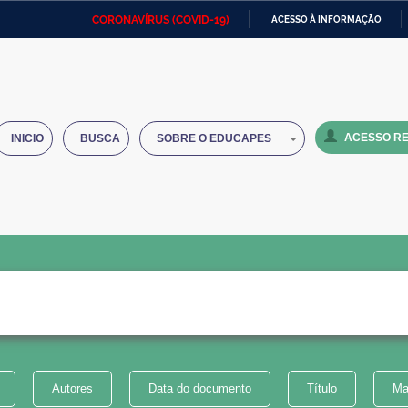
CORONAVÍRUS (COVID-19)
ACESSO À INFORMAÇÃO
Ministério da Defesa
Ministério das Relações
Mini
IR
Exteriores
PARA
O
Ministério da Cidadania
Ministério da Saúde
Mini
CONTEÚDO
ACESSO RE
INICIO
BUSCA
SOBRE O EDUCAPES
Ministério do Desenvolvimento
Controladoria-Geral da União
Minis
Regional
e do
Advocacia-Geral da União
Banco Central do Brasil
Plana
Autores
Data do documento
Título
Ma