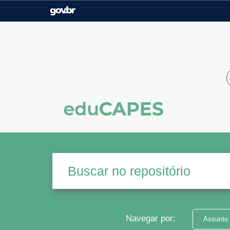
Casa Civil
Ministério da Justiça e
Segurança Pública
Ministério da Agricultura,
Ministério da Educação
Pecuária e Abastecimento
Ministério do Meio Ambiente
Ministério do Turismo
Secretaria de Governo
Gabinete de Segurança
Institucional
Navegar por:
Assunto