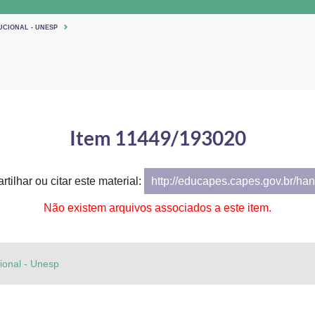
UCIONAL - UNESP
Item 11449/193020
tilhar ou citar este material:
http://educapes.capes.gov.br/h
Não existem arquivos associados a este item.
cional - Unesp