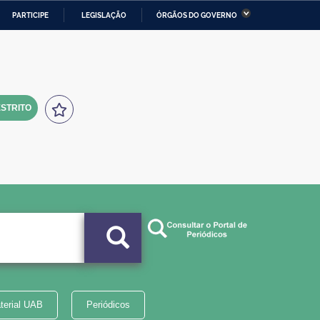
PARTICIPE
LEGISLAÇÃO
ÓRGÃOS DO GOVERNO
stério da Economia
Ministério da Infraestrutura
stério de Minas e Energia
Ministério da Ciência,
Tecnologia, Inovações e
Comunicações
STRITO
tério da Mulher, da Família
Secretaria-Geral
s Direitos Humanos
lto
terial UAB
Periódicos