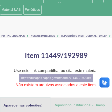
Ministério de Minas e Energia
Material UAB
Periódicos
Ministério da Ciência, Tecnologia, Inovações e Comunicações
Ministério do Meio Ambiente
PORTAL EDUCAPES
NOSSOS PARCEIROS
REPOSITÓRIO INSTITUCIONAL - UNESP
Ministério do Turismo
Ministério do Desenvolvimento Regional
Item 11449/192989
Controladoria-Geral da União
Use este link compartilhar ou citar este material:
Ministério da Mulher, da Família e dos Direitos Humanos
http://educapes.capes.gov.br/handle/11449/192989
Secretaria-Geral
Não existem arquivos associados a este item.
Secretaria de Governo
Repositório Institucional - Unesp
Aparece nas coleções:
Gabinete de Segurança Institucional