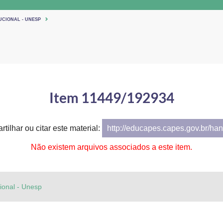
UCIONAL - UNESP
Item 11449/192934
tilhar ou citar este material:
http://educapes.capes.gov.br/h
Não existem arquivos associados a este item.
cional - Unesp