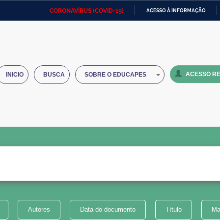
CORONAVÍRUS (COVID-19)
ACESSO À INFORMAÇÃO
Ministério da Defesa
Ministério das Relações
Mini
IR
Exteriores
PARA
O
Ministério da Cidadania
Ministério da Saúde
Mini
CONTEÚDO
ACESSO RE
INICIO
BUSCA
SOBRE O EDUCAPES
Ministério do Desenvolvimento
Controladoria-Geral da União
Minis
Regional
e do
Advocacia-Geral da União
Banco Central do Brasil
Plana
Autores
Data do documento
Título
Ma