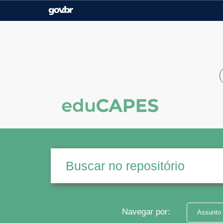
Casa Civil
Ministério da Justiça e
Segurança Pública
Ministério da Agricultura,
Ministério da Educação
Pecuária e Abastecimento
Ministério do Meio Ambiente
Ministério do Turismo
Secretaria de Governo
Gabinete de Segurança
Institucional
Navegar por:
Assunto