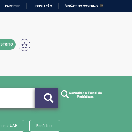
PARTICIPE
LEGISLAÇÃO
ÓRGÃOS DO GOVERNO
stério da Economia
Ministério da Infraestrutura
stério de Minas e Energia
Ministério da Ciência,
Tecnologia, Inovações e
Comunicações
STRITO
tério da Mulher, da Família
Secretaria-Geral
s Direitos Humanos
lto
terial UAB
Periódicos