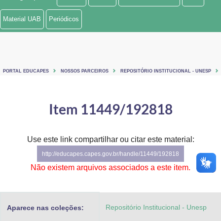
Ministério de Minas e Energia
Material UAB
Periódicos
Ministério da Ciência, Tecnologia, Inovações e Comunicações
Ministério do Meio Ambiente
PORTAL EDUCAPES
NOSSOS PARCEIROS
REPOSITÓRIO INSTITUCIONAL - UNESP
Ministério do Turismo
Ministério do Desenvolvimento Regional
Item 11449/192818
Controladoria-Geral da União
Use este link compartilhar ou citar este material:
Ministério da Mulher, da Família e dos Direitos Humanos
http://educapes.capes.gov.br/handle/11449/192818
Secretaria-Geral
Não existem arquivos associados a este item.
Secretaria de Governo
Repositório Institucional - Unesp
Aparece nas coleções:
Gabinete de Segurança Institucional