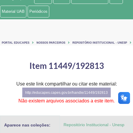
Ministério de Minas e Energia
Material UAB
Periódicos
Ministério da Ciência, Tecnologia, Inovações e Comunicações
Ministério do Meio Ambiente
PORTAL EDUCAPES
NOSSOS PARCEIROS
REPOSITÓRIO INSTITUCIONAL - UNESP
Ministério do Turismo
Ministério do Desenvolvimento Regional
Item 11449/192813
Controladoria-Geral da União
Use este link compartilhar ou citar este material:
Ministério da Mulher, da Família e dos Direitos Humanos
http://educapes.capes.gov.br/handle/11449/192813
Secretaria-Geral
Não existem arquivos associados a este item.
Secretaria de Governo
Repositório Institucional - Unesp
Aparece nas coleções:
Gabinete de Segurança Institucional