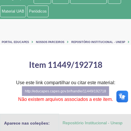
Ministério de Minas e Energia
Material UAB
Periódicos
Ministério da Ciência, Tecnologia, Inovações e Comunicações
Ministério do Meio Ambiente
PORTAL EDUCAPES
NOSSOS PARCEIROS
REPOSITÓRIO INSTITUCIONAL - UNESP
Ministério do Turismo
Ministério do Desenvolvimento Regional
Item 11449/192718
Controladoria-Geral da União
Use este link compartilhar ou citar este material:
Ministério da Mulher, da Família e dos Direitos Humanos
http://educapes.capes.gov.br/handle/11449/192718
Secretaria-Geral
Não existem arquivos associados a este item.
Secretaria de Governo
Repositório Institucional - Unesp
Aparece nas coleções:
Gabinete de Segurança Institucional