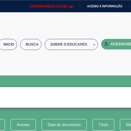
CORONAVÍRUS (COVID-19)
ACESSO À INFORMAÇÃO
Ministério da Defesa
Ministério das Relações
Mini
IR
Exteriores
PARA
O
Ministério da Cidadania
Ministério da Saúde
Mini
CONTEÚDO
ACESSO RE
INICIO
BUSCA
SOBRE O EDUCAPES
Ministério do Desenvolvimento
Controladoria-Geral da União
Minis
Regional
e do
Advocacia-Geral da União
Banco Central do Brasil
Plana
Autores
Data do documento
Título
Ma