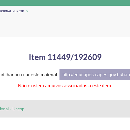
UCIONAL - UNESP
Item 11449/192609
tilhar ou citar este material:
http://educapes.capes.gov.br/h
Não existem arquivos associados a este item.
cional - Unesp