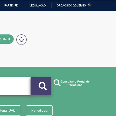
PARTICIPE
LEGISLAÇÃO
ÓRGÃOS DO GOVERNO
stério da Economia
Ministério da Infraestrutura
stério de Minas e Energia
Ministério da Ciência,
Tecnologia, Inovações e
Comunicações
STRITO
tério da Mulher, da Família
Secretaria-Geral
s Direitos Humanos
lto
terial UAB
Periódicos