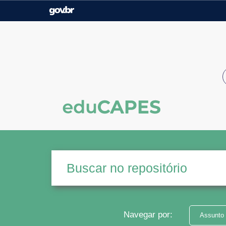
Casa Civil
Ministério da Justiça e
Segurança Pública
Ministério da Agricultura,
Ministério da Educação
Pecuária e Abastecimento
Ministério do Meio Ambiente
Ministério do Turismo
Secretaria de Governo
Gabinete de Segurança
Institucional
Navegar por:
Assunto