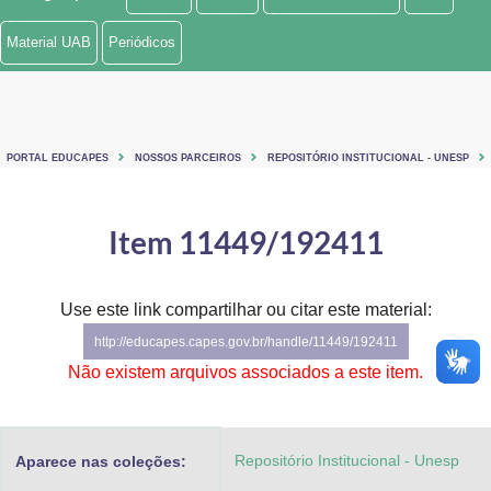
Ministério de Minas e Energia
Material UAB
Periódicos
Ministério da Ciência, Tecnologia, Inovações e Comunicações
Ministério do Meio Ambiente
PORTAL EDUCAPES
NOSSOS PARCEIROS
REPOSITÓRIO INSTITUCIONAL - UNESP
Ministério do Turismo
Ministério do Desenvolvimento Regional
Item 11449/192411
Controladoria-Geral da União
Use este link compartilhar ou citar este material:
Ministério da Mulher, da Família e dos Direitos Humanos
http://educapes.capes.gov.br/handle/11449/192411
Secretaria-Geral
Não existem arquivos associados a este item.
Secretaria de Governo
Repositório Institucional - Unesp
Aparece nas coleções:
Gabinete de Segurança Institucional