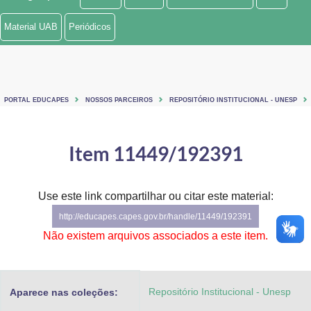
Ministério de Minas e Energia
Material UAB
Periódicos
Ministério da Ciência, Tecnologia, Inovações e Comunicações
Ministério do Meio Ambiente
PORTAL EDUCAPES
NOSSOS PARCEIROS
REPOSITÓRIO INSTITUCIONAL - UNESP
Ministério do Turismo
Ministério do Desenvolvimento Regional
Item 11449/192391
Controladoria-Geral da União
Use este link compartilhar ou citar este material:
Ministério da Mulher, da Família e dos Direitos Humanos
http://educapes.capes.gov.br/handle/11449/192391
Secretaria-Geral
Não existem arquivos associados a este item.
Secretaria de Governo
Repositório Institucional - Unesp
Aparece nas coleções:
Gabinete de Segurança Institucional