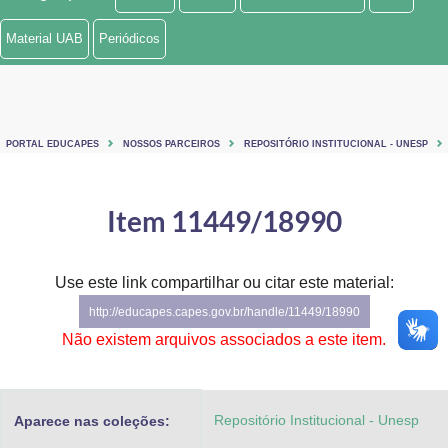
Ministério de Minas e Energia
Material UAB
Periódicos
Ministério da Ciência, Tecnologia, Inovações e Comunicações
Ministério do Meio Ambiente
PORTAL EDUCAPES
NOSSOS PARCEIROS
REPOSITÓRIO INSTITUCIONAL - UNESP
Ministério do Turismo
Ministério do Desenvolvimento Regional
Item 11449/18990
Controladoria-Geral da União
Use este link compartilhar ou citar este material:
Ministério da Mulher, da Família e dos Direitos Humanos
http://educapes.capes.gov.br/handle/11449/18990
Secretaria-Geral
Não existem arquivos associados a este item.
Secretaria de Governo
Repositório Institucional - Unesp
Aparece nas coleções:
Gabinete de Segurança Institucional