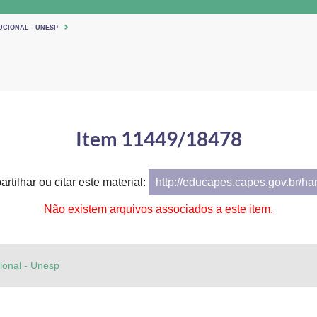
UCIONAL - UNESP
Item 11449/18478
rtilhar ou citar este material:
http://educapes.capes.gov.br/h
Não existem arquivos associados a este item.
cional - Unesp