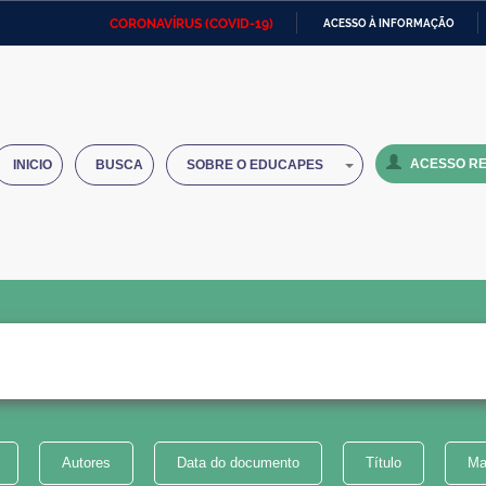
CORONAVÍRUS (COVID-19)
ACESSO À INFORMAÇÃO
Ministério da Defesa
Ministério das Relações
Mini
IR
Exteriores
PARA
O
Ministério da Cidadania
Ministério da Saúde
Mini
CONTEÚDO
ACESSO RE
INICIO
BUSCA
SOBRE O EDUCAPES
Ministério do Desenvolvimento
Controladoria-Geral da União
Minis
Regional
e do
Advocacia-Geral da União
Banco Central do Brasil
Plana
Autores
Data do documento
Título
Ma