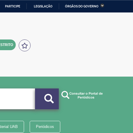
PARTICIPE
LEGISLAÇÃO
ÓRGÃOS DO GOVERNO
stério da Economia
Ministério da Infraestrutura
stério de Minas e Energia
Ministério da Ciência,
Tecnologia, Inovações e
Comunicações
STRITO
tério da Mulher, da Família
Secretaria-Geral
s Direitos Humanos
lto
terial UAB
Periódicos