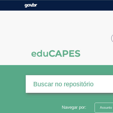
Casa Civil
Ministério da Justiça e
Segurança Pública
Ministério da Agricultura,
Ministério da Educação
Pecuária e Abastecimento
Ministério do Meio Ambiente
Ministério do Turismo
Secretaria de Governo
Gabinete de Segurança
Institucional
Navegar por:
Assunto