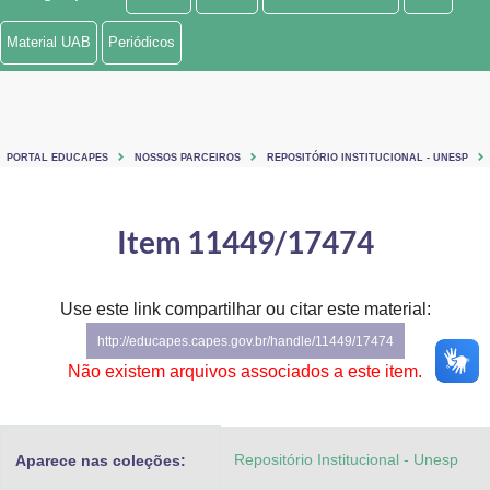
Ministério de Minas e Energia
Material UAB
Periódicos
Ministério da Ciência, Tecnologia, Inovações e Comunicações
Ministério do Meio Ambiente
PORTAL EDUCAPES
NOSSOS PARCEIROS
REPOSITÓRIO INSTITUCIONAL - UNESP
Ministério do Turismo
Ministério do Desenvolvimento Regional
Item 11449/17474
Controladoria-Geral da União
Use este link compartilhar ou citar este material:
Ministério da Mulher, da Família e dos Direitos Humanos
http://educapes.capes.gov.br/handle/11449/17474
Secretaria-Geral
Não existem arquivos associados a este item.
Secretaria de Governo
Repositório Institucional - Unesp
Aparece nas coleções:
Gabinete de Segurança Institucional