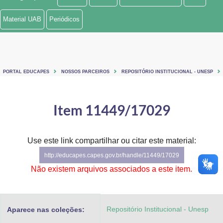
Ministério de Minas e Energia
Material UAB
Periódicos
Ministério da Ciência, Tecnologia, Inovações e Comunicações
Ministério do Meio Ambiente
PORTAL EDUCAPES
NOSSOS PARCEIROS
REPOSITÓRIO INSTITUCIONAL - UNESP
Ministério do Turismo
Ministério do Desenvolvimento Regional
Item 11449/17029
Controladoria-Geral da União
Use este link compartilhar ou citar este material:
Ministério da Mulher, da Família e dos Direitos Humanos
http://educapes.capes.gov.br/handle/11449/17029
Secretaria-Geral
Não existem arquivos associados a este item.
Secretaria de Governo
Repositório Institucional - Unesp
Aparece nas coleções:
Gabinete de Segurança Institucional