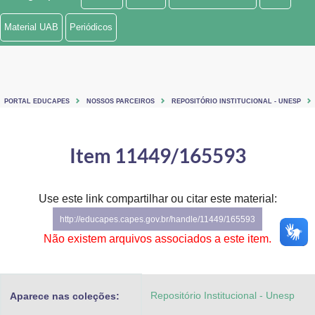
Ministério de Minas e Energia
Material UAB
Periódicos
Ministério da Ciência, Tecnologia, Inovações e Comunicações
Ministério do Meio Ambiente
PORTAL EDUCAPES
NOSSOS PARCEIROS
REPOSITÓRIO INSTITUCIONAL - UNESP
Ministério do Turismo
Ministério do Desenvolvimento Regional
Item 11449/165593
Controladoria-Geral da União
Use este link compartilhar ou citar este material:
Ministério da Mulher, da Família e dos Direitos Humanos
http://educapes.capes.gov.br/handle/11449/165593
Secretaria-Geral
Não existem arquivos associados a este item.
Secretaria de Governo
Repositório Institucional - Unesp
Aparece nas coleções:
Gabinete de Segurança Institucional