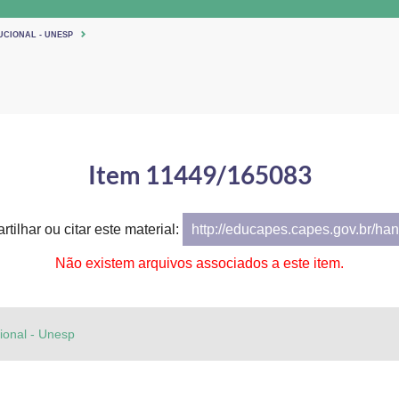
UCIONAL - UNESP
Item 11449/165083
tilhar ou citar este material:
http://educapes.capes.gov.br/h
Não existem arquivos associados a este item.
cional - Unesp