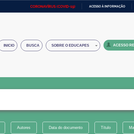
CORONAVÍRUS (COVID-19)
ACESSO À INFORMAÇÃO
Ministério da Defesa
Ministério das Relações
Mini
IR
Exteriores
PARA
O
Ministério da Cidadania
Ministério da Saúde
Mini
CONTEÚDO
ACESSO RE
INICIO
BUSCA
SOBRE O EDUCAPES
Ministério do Desenvolvimento
Controladoria-Geral da União
Minis
Regional
e do
Advocacia-Geral da União
Banco Central do Brasil
Plana
Autores
Data do documento
Título
Ma