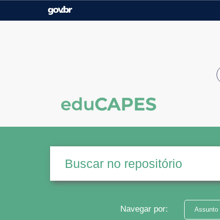
Casa Civil
Ministério da Justiça e
Segurança Pública
Ministério da Agricultura,
Ministério da Educação
Pecuária e Abastecimento
Ministério do Meio Ambiente
Ministério do Turismo
Secretaria de Governo
Gabinete de Segurança
Institucional
Navegar por:
Assunto