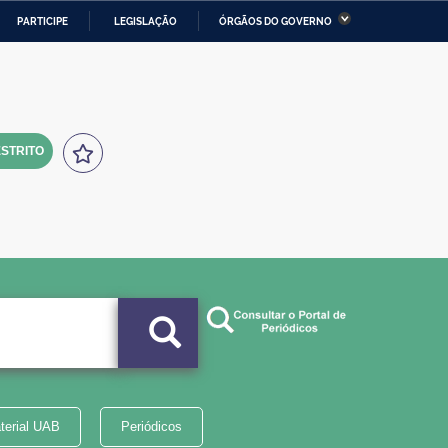
PARTICIPE
LEGISLAÇÃO
ÓRGÃOS DO GOVERNO
stério da Economia
Ministério da Infraestrutura
stério de Minas e Energia
Ministério da Ciência,
Tecnologia, Inovações e
Comunicações
STRITO
tério da Mulher, da Família
Secretaria-Geral
s Direitos Humanos
lto
terial UAB
Periódicos