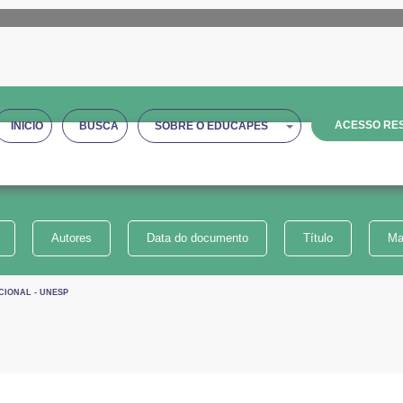
ACESSO RES
INICIO
BUSCA
SOBRE O EDUCAPES
Autores
Data do documento
Título
Ma
CIONAL - UNESP