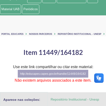
Ministério de Minas e Energia
Material UAB
Periódicos
Ministério da Ciência, Tecnologia, Inovações e Comunicações
Ministério do Meio Ambiente
PORTAL EDUCAPES
NOSSOS PARCEIROS
REPOSITÓRIO INSTITUCIONAL - UNESP
Ministério do Turismo
Ministério do Desenvolvimento Regional
Item 11449/164182
Controladoria-Geral da União
Use este link compartilhar ou citar este material:
Ministério da Mulher, da Família e dos Direitos Humanos
http://educapes.capes.gov.br/handle/11449/164182
Secretaria-Geral
Não existem arquivos associados a este item.
Secretaria de Governo
Repositório Institucional - Unesp
Aparece nas coleções:
Gabinete de Segurança Institucional