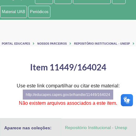
Ministério de Minas e Energia
Material UAB
Periódicos
Ministério da Ciência, Tecnologia, Inovações e Comunicações
Ministério do Meio Ambiente
PORTAL EDUCAPES
NOSSOS PARCEIROS
REPOSITÓRIO INSTITUCIONAL - UNESP
Ministério do Turismo
Ministério do Desenvolvimento Regional
Item 11449/164024
Controladoria-Geral da União
Use este link compartilhar ou citar este material:
Ministério da Mulher, da Família e dos Direitos Humanos
http://educapes.capes.gov.br/handle/11449/164024
Secretaria-Geral
Não existem arquivos associados a este item.
Secretaria de Governo
Repositório Institucional - Unesp
Aparece nas coleções:
Gabinete de Segurança Institucional