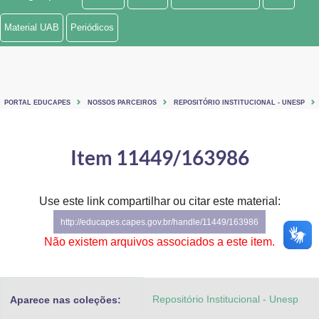
Ministério de Minas e Energia
Material UAB
Periódicos
Ministério da Ciência, Tecnologia, Inovações e Comunicações
Ministério do Meio Ambiente
PORTAL EDUCAPES
NOSSOS PARCEIROS
REPOSITÓRIO INSTITUCIONAL - UNESP
Ministério do Turismo
Ministério do Desenvolvimento Regional
Item 11449/163986
Controladoria-Geral da União
Use este link compartilhar ou citar este material:
Ministério da Mulher, da Família e dos Direitos Humanos
http://educapes.capes.gov.br/handle/11449/163986
Secretaria-Geral
Não existem arquivos associados a este item.
Secretaria de Governo
Repositório Institucional - Unesp
Aparece nas coleções:
Gabinete de Segurança Institucional