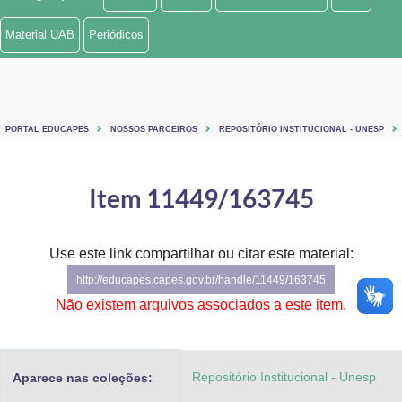
Ministério de Minas e Energia
Material UAB
Periódicos
Ministério da Ciência, Tecnologia, Inovações e Comunicações
Ministério do Meio Ambiente
PORTAL EDUCAPES
NOSSOS PARCEIROS
REPOSITÓRIO INSTITUCIONAL - UNESP
Ministério do Turismo
Ministério do Desenvolvimento Regional
Item 11449/163745
Controladoria-Geral da União
Use este link compartilhar ou citar este material:
Ministério da Mulher, da Família e dos Direitos Humanos
http://educapes.capes.gov.br/handle/11449/163745
Secretaria-Geral
Não existem arquivos associados a este item.
Secretaria de Governo
Repositório Institucional - Unesp
Aparece nas coleções:
Gabinete de Segurança Institucional