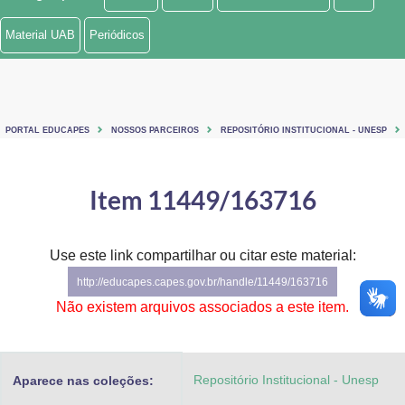
Ministério de Minas e Energia
Material UAB
Periódicos
Ministério da Ciência, Tecnologia, Inovações e Comunicações
Ministério do Meio Ambiente
PORTAL EDUCAPES
NOSSOS PARCEIROS
REPOSITÓRIO INSTITUCIONAL - UNESP
Ministério do Turismo
Ministério do Desenvolvimento Regional
Item 11449/163716
Controladoria-Geral da União
Use este link compartilhar ou citar este material:
Ministério da Mulher, da Família e dos Direitos Humanos
http://educapes.capes.gov.br/handle/11449/163716
Secretaria-Geral
Não existem arquivos associados a este item.
Secretaria de Governo
Repositório Institucional - Unesp
Aparece nas coleções:
Gabinete de Segurança Institucional