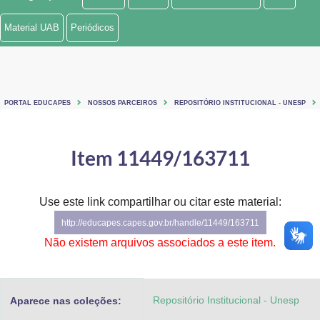
Ministério de Minas e Energia
Material UAB
Periódicos
Ministério da Ciência, Tecnologia, Inovações e Comunicações
Ministério do Meio Ambiente
PORTAL EDUCAPES
NOSSOS PARCEIROS
REPOSITÓRIO INSTITUCIONAL - UNESP
Ministério do Turismo
Ministério do Desenvolvimento Regional
Item 11449/163711
Controladoria-Geral da União
Use este link compartilhar ou citar este material:
Ministério da Mulher, da Família e dos Direitos Humanos
http://educapes.capes.gov.br/handle/11449/163711
Secretaria-Geral
Não existem arquivos associados a este item.
Secretaria de Governo
Repositório Institucional - Unesp
Aparece nas coleções:
Gabinete de Segurança Institucional