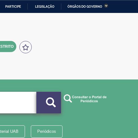
PARTICIPE
LEGISLAÇÃO
ÓRGÃOS DO GOVERNO
stério da Economia
Ministério da Infraestrutura
stério de Minas e Energia
Ministério da Ciência,
Tecnologia, Inovações e
Comunicações
STRITO
tério da Mulher, da Família
Secretaria-Geral
s Direitos Humanos
lto
terial UAB
Periódicos