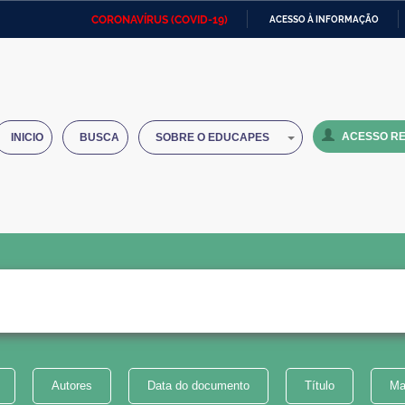
CORONAVÍRUS (COVID-19)
ACESSO À INFORMAÇÃO
Ministério da Defesa
Ministério das Relações
Mini
IR
Exteriores
PARA
O
Ministério da Cidadania
Ministério da Saúde
Mini
CONTEÚDO
ACESSO RE
INICIO
BUSCA
SOBRE O EDUCAPES
Ministério do Desenvolvimento
Controladoria-Geral da União
Minis
Regional
e do
Advocacia-Geral da União
Banco Central do Brasil
Plana
Autores
Data do documento
Título
Ma