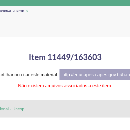
UCIONAL - UNESP
Item 11449/163603
tilhar ou citar este material:
http://educapes.capes.gov.br/h
Não existem arquivos associados a este item.
cional - Unesp