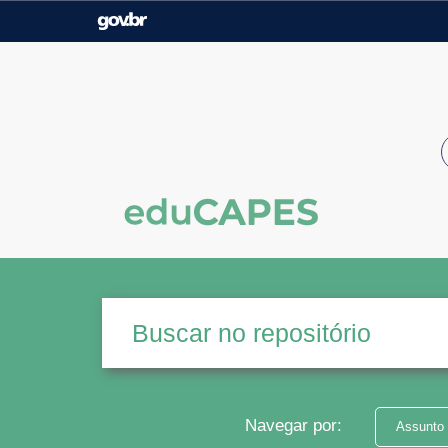
Casa Civil
Ministério da Justiça e
Segurança Pública
Ministério da Agricultura,
Ministério da Educação
Pecuária e Abastecimento
Ministério do Meio Ambiente
Ministério do Turismo
Secretaria de Governo
Gabinete de Segurança
Institucional
Navegar por:
Assunto