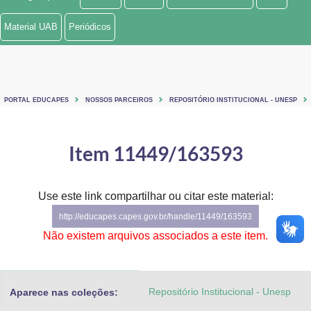
Ministério de Minas e Energia
Material UAB
Periódicos
Ministério da Ciência, Tecnologia, Inovações e Comunicações
Ministério do Meio Ambiente
PORTAL EDUCAPES
NOSSOS PARCEIROS
REPOSITÓRIO INSTITUCIONAL - UNESP
Ministério do Turismo
Ministério do Desenvolvimento Regional
Item 11449/163593
Controladoria-Geral da União
Use este link compartilhar ou citar este material:
Ministério da Mulher, da Família e dos Direitos Humanos
http://educapes.capes.gov.br/handle/11449/163593
Secretaria-Geral
Não existem arquivos associados a este item.
Secretaria de Governo
Repositório Institucional - Unesp
Aparece nas coleções:
Gabinete de Segurança Institucional