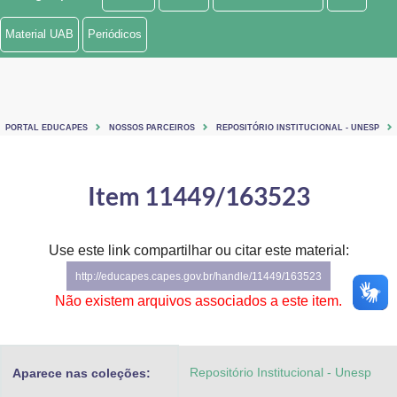
Ministério de Minas e Energia
Material UAB
Periódicos
Ministério da Ciência, Tecnologia, Inovações e Comunicações
Ministério do Meio Ambiente
PORTAL EDUCAPES
NOSSOS PARCEIROS
REPOSITÓRIO INSTITUCIONAL - UNESP
Ministério do Turismo
Ministério do Desenvolvimento Regional
Item 11449/163523
Controladoria-Geral da União
Use este link compartilhar ou citar este material:
Ministério da Mulher, da Família e dos Direitos Humanos
http://educapes.capes.gov.br/handle/11449/163523
Secretaria-Geral
Não existem arquivos associados a este item.
Secretaria de Governo
Repositório Institucional - Unesp
Aparece nas coleções:
Gabinete de Segurança Institucional