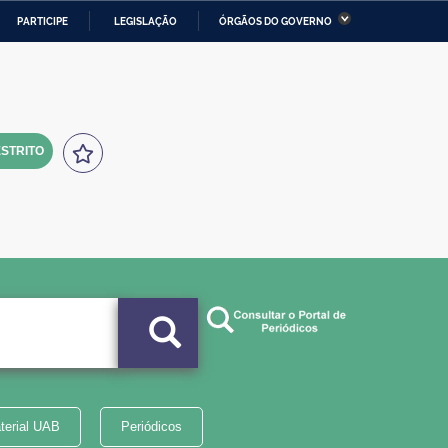
PARTICIPE
LEGISLAÇÃO
ÓRGÃOS DO GOVERNO
stério da Economia
Ministério da Infraestrutura
stério de Minas e Energia
Ministério da Ciência,
Tecnologia, Inovações e
Comunicações
STRITO
tério da Mulher, da Família
Secretaria-Geral
s Direitos Humanos
lto
terial UAB
Periódicos