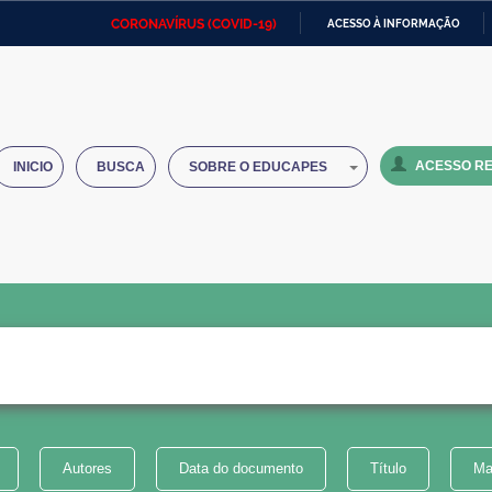
CORONAVÍRUS (COVID-19)
ACESSO À INFORMAÇÃO
Ministério da Defesa
Ministério das Relações
Mini
IR
Exteriores
PARA
O
Ministério da Cidadania
Ministério da Saúde
Mini
CONTEÚDO
ACESSO RE
INICIO
BUSCA
SOBRE O EDUCAPES
Ministério do Desenvolvimento
Controladoria-Geral da União
Minis
Regional
e do
Advocacia-Geral da União
Banco Central do Brasil
Plana
Autores
Data do documento
Título
Ma