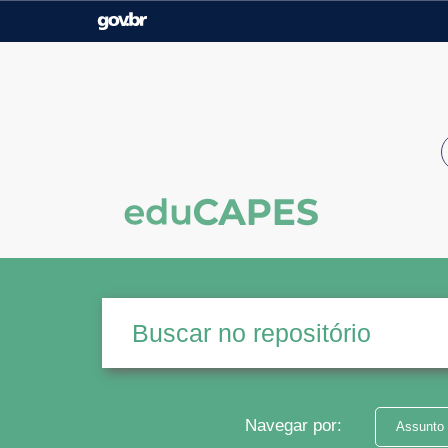
Casa Civil
Ministério da Justiça e
Segurança Pública
Ministério da Agricultura,
Ministério da Educação
Pecuária e Abastecimento
Ministério do Meio Ambiente
Ministério do Turismo
Secretaria de Governo
Gabinete de Segurança
Institucional
Navegar por:
Assunto