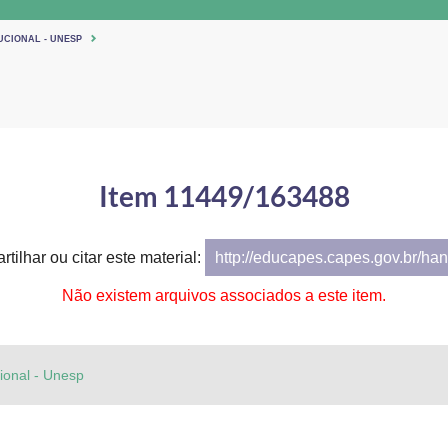
UCIONAL - UNESP
Item 11449/163488
tilhar ou citar este material:
http://educapes.capes.gov.br/h
Não existem arquivos associados a este item.
cional - Unesp